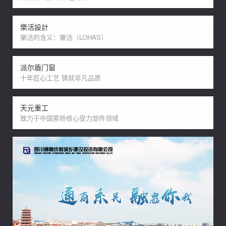
樂活設計
樂活的含义：樂活（LOHAS）
派尔盾门窗
十年匠心工艺 铸就非凡品质
天元重工
致力于中国索桥核心受力部件领域